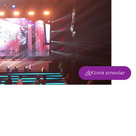
Klinik sinovlar