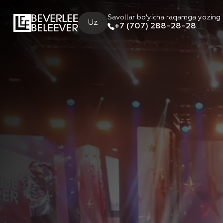
Savollar bo'yicha raqamga yozing
Uz
+7 (707) 288-28-28