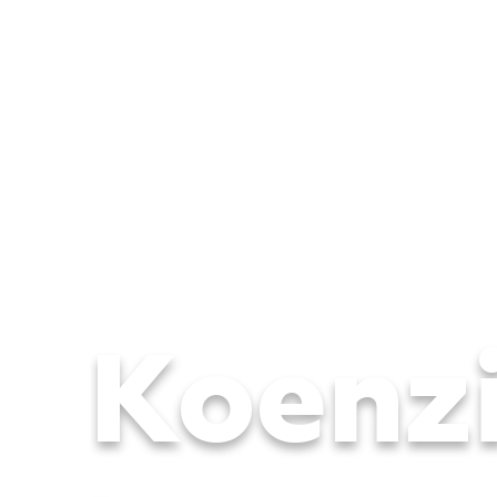
Koenz