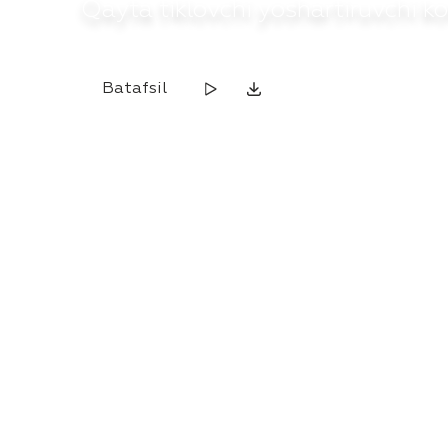
Qayta tiklovchi yoshartiruvchi k
Batafsil