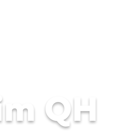
im QH