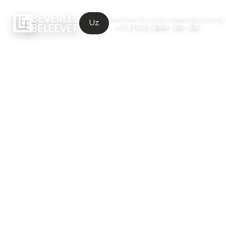
Savollar bo'yicha raqamga yozing
Uz
+7 (707) 288-28-28