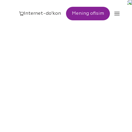
Internet-do'kon
Mening ofisim