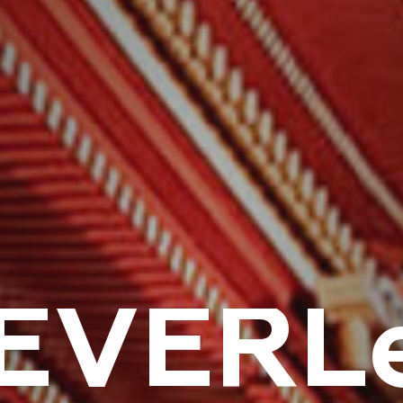
EVERL