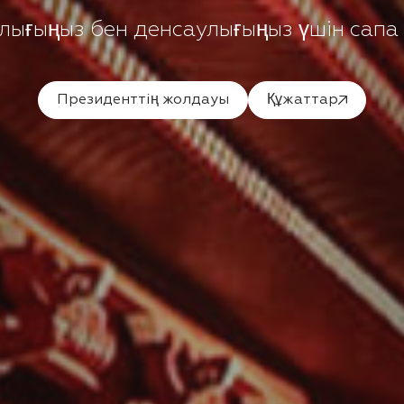
улығыңыз бен денсаулығыңыз үшін сапа
Президенттің жолдауы
Құжаттар