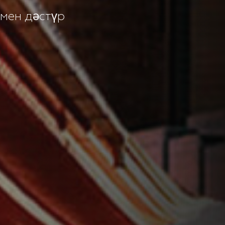
 мен дәстүр