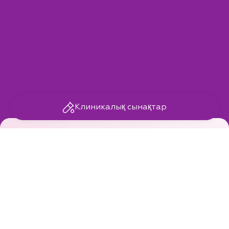
Клиникалық сынақтар
Double Luxury
Көп функциялы косметикалық құрал
Double Luxury
— лосьон, косметикалық сарысу
және крем қасиеттерін біріктіретін көп
функциялы косметикалық құрал.
01
Керемет және әмбебап