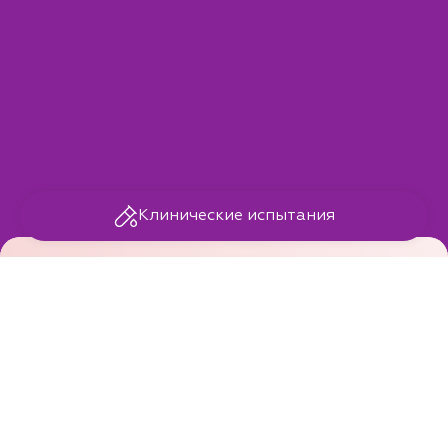
Клинические испытания
Cleaning Master
Универсальное кислородное средство для
удаления пятен
Cleaning Master
— стиральный порошок
эффективно удаляет пятна масла, плесени, кофе,
травы, йода, вина, зелёнки, соков, смол, крови.
Может использоваться как для