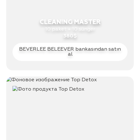
CLEANING MASTER
10 paket + 10 sünger
380$
BEVERLEE BELEEVER bankasından satın
al