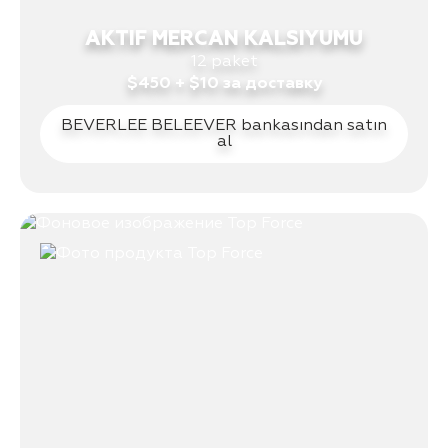
AKTIF MERCAN KALSIYUMU
12 paket
$450 + $10 за доставку
BEVERLEE BELEEVER bankasından satın
al