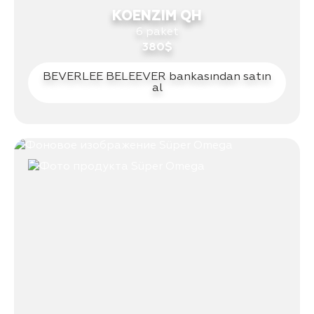
KOENZIM QH
6 paket
380$
BEVERLEE BELEEVER bankasından satın
al