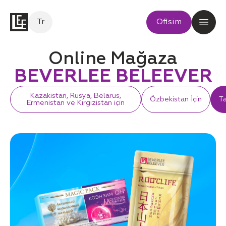
Tr
Ofisim
Online Mağaza
BEVERLEE BELEEVER
Kazakistan, Rusya, Belarus,
Özbekistan İçin
Ta
Ermenistan ve Kırgızistan için