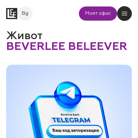
Bg
Моят офис
Живот
BEVERLEE BELEEVER